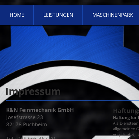
HOME
LEISTUNGEN
MASCHINENPARK
Impressum
K&N Feinmechanik GmbH
Haftungs
Josefstrasse 23
Haftung für 
Als Dienstean
82178 Puchheim
allgemeinen G
verpflichtet
Tel.: 089 665 467 70