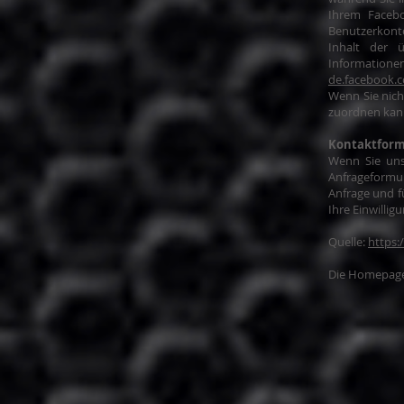
Ihrem Facebo
Benutzerkonto
Inhalt der 
Informatione
de.facebook.c
Wenn Sie nic
zuordnen kann
Kontaktform
Wenn Sie uns
Anfrageformu
Anfrage und f
Ihre Einwilligu
Quelle:
https:
Die Homepage 