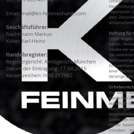
Umständen zu f
Verpflichtu
allgemeinen G
Email: mail@kn-feinmechanik.com
dem Zeitpunk
entsprechende
Geschäftsführer:
Nachtmann Markus
Haftung für 
Unser Angebot
Köber Karl-Heinz
haben. Desha
Inhalte der ve
Handelsregister:
Die verlinkte
Rechtswidrige
Registergericht: Amtsgericht München
Eine permanen
Datum der Eintragung: 17.04.2015
einer Rechts
Kassenzeichen: HRB 217982
derartige Lin
Urheberrech
Die durch di
deutschen Urh
außerhalb der
Autors bzw. 
kommerziellen
Soweit die In
Dritter beac
trotzdem au