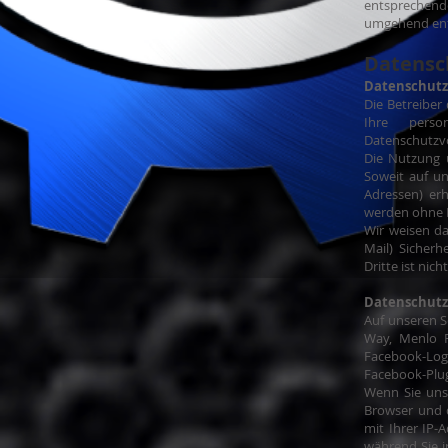
entsprechende
umgehend ent
Datensc
Datenschutz
Die Betreiber
Ihre perso
Datenschutzvo
Die Nutzung 
Soweit auf un
Adressen) erh
werden ohne I
Wir weisen da
Mail) Sicherh
Dritte ist nich
Datenschutze
Auf unseren S
Way, Menlo P
Facebook-Logo
Facebook-Plug
Wenn Sie uns
Browser und d
mit Ihrer IP-
während Sie i